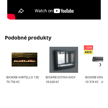
Podobné produkty
- 50%
AKCE
BIOKRB VARTELLO 130
BIOKRB ESTINA EASY
BIOKRB VENETO 
70 756 Kč
18 628 Kč
10 374 Kč
20 7