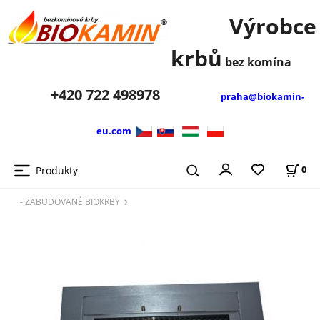
Výrobce
krbů
bez komína
+420
722 498978
praha@biokamin-
eu.com
Produkty
0
- ZABUDOVANÉ BIOKRBY