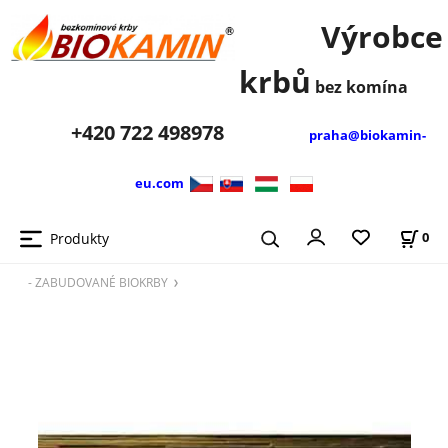
Výrobce
krbů
bez komína
+420
722 498978
praha@biokamin-
eu.com
Produkty
0
- ZABUDOVANÉ BIOKRBY