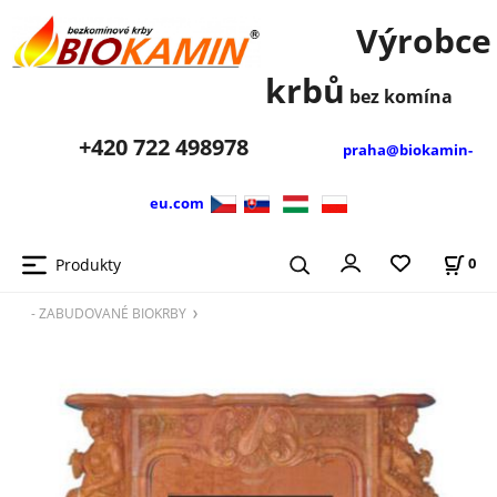
Výrobce
krbů
bez komína
+420
722 498978
praha@biokamin-
eu.com
Produkty
0
- ZABUDOVANÉ BIOKRBY