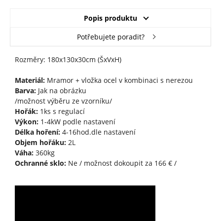
Popis produktu
Potřebujete poradit?
Rozměry: 180x130x30cm (ŠxVxH)
Materiál:
Mramor + vložka ocel v kombinaci s nerezou
Barva:
Jak na obrázku
/možnost výběru ze vzorníku/
Hořák:
1ks s regulací
Výkon:
1-4kW podle nastavení
Délka hoření:
4-16hod.dle nastavení
Objem hořáku:
2L
Váha:
360kg
Ochranné sklo:
Ne / možnost dokoupit za 166 € /