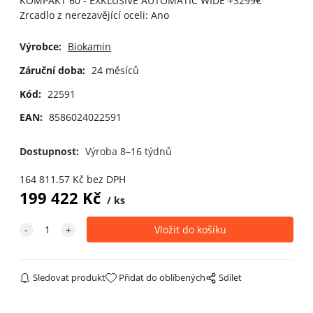
KOMPAKT 60 - EXKLUSIVE AUTOMATIC WIDE +3299€
Zrcadlo z nerezavějící oceli: Ano
Výrobce:
Biokamin
Záruční doba:
24 měsíců
Kód:
22591
EAN:
8586024022591
Dostupnost:
Výroba 8–16 týdnů
164 811.57
Kč
bez DPH
199 422
Kč
ks
Sledovat produkt
Přidat do oblíbených
Sdílet