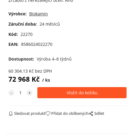
Zrcadlo z nerezavějící oceli: Ano
Výrobce:
Biokamin
Záruční doba:
24 měsíců
Kód:
22270
EAN:
8586024022270
Dostupnost:
Výroba 4–8 týdnů
60 304.13
Kč
bez DPH
72 968
Kč
ks
Sledovat produkt
Přidat do oblíbených
Sdílet