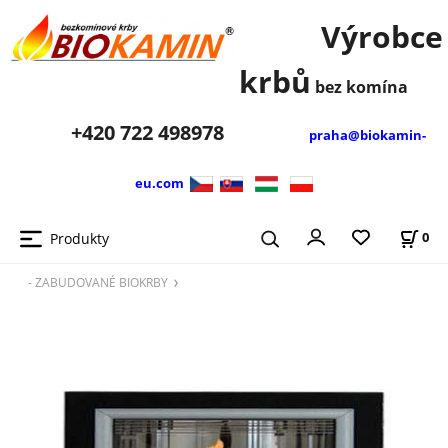
Výrobce
krbů
bez komína
+420
722 498978
praha@biokamin-
eu.com
Produkty
0
- ZABUDOVANÉ BIOKRBY