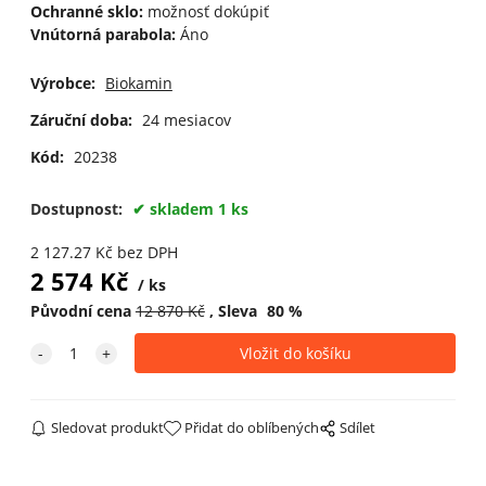
Ochranné sklo:
možnosť dokúpiť
Vnútorná parabola:
Áno
Výrobce:
Biokamin
Záruční doba:
24 mesiacov
Kód:
20238
Dostupnost:
skladem 1 ks
2 127.27
Kč
bez DPH
2 574
Kč
ks
Původní cena
12 870
Kč
Sleva
80
%
Sledovat produkt
Přidat do oblíbených
Sdílet