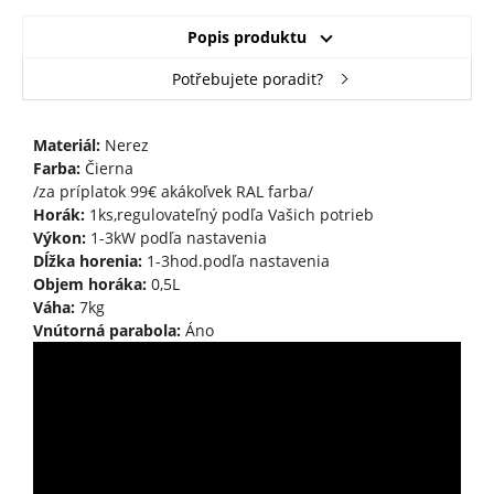
Popis produktu
Potřebujete poradit?
Materiál:
Nerez
Farba:
Čierna
/za príplatok 99€ akákoľvek RAL farba/
Horák:
1ks,regulovateľný podľa Vašich potrieb
Výkon:
1-3kW podľa nastavenia
Dĺžka horenia:
1-3hod.podľa nastavenia
Objem horáka:
0,5L
Váha:
7kg
Vnútorná parabola:
Áno