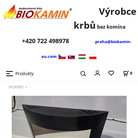
Výrobce
krbů
bez komína
+420
722 498978
praha@biokamin-
eu.com
Produkty
0
BIOKRBY