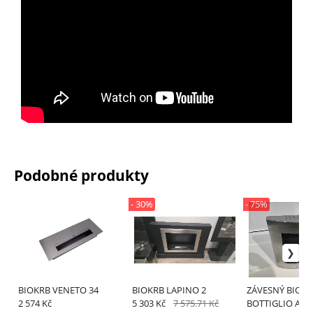
Podobné produkty
- 30%
- 75%
BIOKRB VENETO 34
BIOKRB LAPINO 2
ZÁVESNÝ BIOK
2 574 Kč
5 303 Kč
7 575.71 Kč
BOTTIGLIO ANT