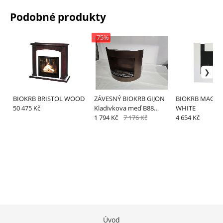
Podobné produkty
- 75%
BIOKRB BRISTOL WOOD
ZÁVESNÝ BIOKRB GIJON
BIOKRB MAGIC
50 475 Kč
Kladivkova meď B88
WHITE
Vystavený kus odber v
1 794 Kč
7 176 Kč
4 654 Kč
predajni Bratislava
Úvod