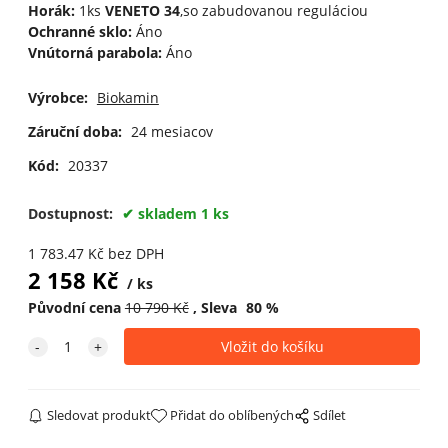
Horák:
1ks
VENETO 34
,so zabudovanou reguláciou
Ochranné sklo:
Áno
Vnútorná parabola:
Áno
Výrobce:
Biokamin
Záruční doba:
24 mesiacov
Kód:
20337
Dostupnost:
skladem 1 ks
1 783.47
Kč
bez DPH
2 158
Kč
ks
Původní cena
10 790
Kč
Sleva
80
%
Sledovat produkt
Přidat do oblíbených
Sdílet