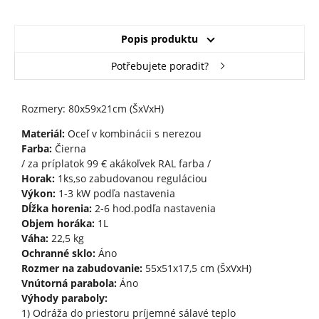
Popis produktu
Potřebujete poradit?
Rozmery: 80x59x21cm (ŠxVxH)
Materiál:
Oceľ v kombinácii s nerezou
Farba:
Čierna
/ za príplatok 99 € akákoľvek RAL farba /
Horak:
1ks,so zabudovanou reguláciou
Výkon:
1-3 kW podľa nastavenia
Dĺžka horenia:
2-6 hod.podľa nastavenia
Objem horáka:
1L
Váha:
22,5 kg
Ochranné sklo:
Áno
Rozmer na zabudovanie:
55x51x17,5 cm (ŠxVxH)
Vnútorná parabola:
Áno
Výhody paraboly:
1) Odráža do priestoru príjemné sálavé teplo