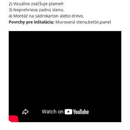
2) Vizuálne zväčšuje plameň
3) Neprehrieva zadnú stenu.
4) Montáž na sádrokarton alebo drevo.
Povrchy pre inštaláciu:
Murovaná stena,betón,panel