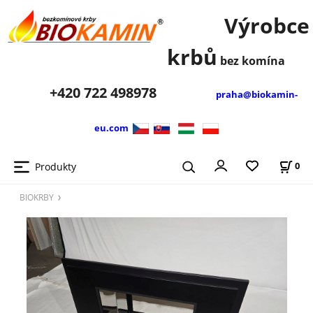
Výrobce
krbů
bez komína
+420
722 498978
praha@biokamin-
eu.com
Produkty
0
BIOKRBY