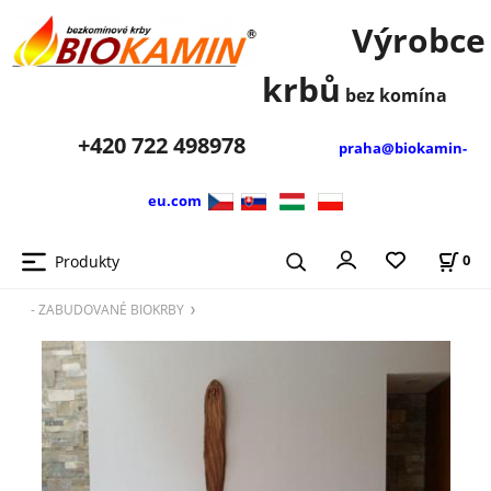
Výrobce
krbů
bez komína
+420
722 498978
praha@biokamin-
eu.com
Produkty
0
- ZABUDOVANÉ BIOKRBY