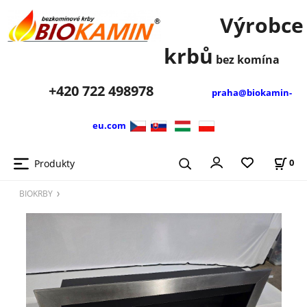
Výrobce
krbů
bez komína
+420
722 498978
praha@biokamin-
eu.com
Produkty
0
BIOKRBY