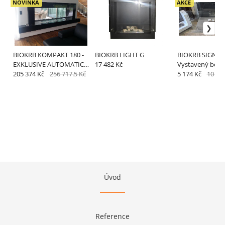
NOVINKA
AKCE
BIOKRB KOMPAKT 180 -
BIOKRB LIGHT G
BIOKRB SIGNA 
EXKLUSIVE AUTOMATIC
17 482 Kč
Vystavený bez b
WIDE
205 374 Kč
256 717.5 Kč
odber v predajn
5 174 Kč
10 34
Bratislava
Úvod
Reference