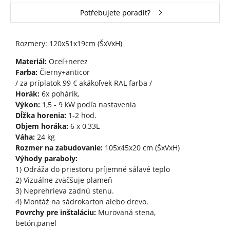
Potřebujete poradit?
Rozmery: 120x51x19cm (ŠxVxH)
Materiál:
Oceľ+nerez
Farba:
Čierny+anticor
/ za príplatok 99 € akákoľvek RAL farba /
Horák:
6x pohárik,
Výkon:
1,5 - 9 kW podľa nastavenia
Dĺžka horenia:
1-2 hod.
Objem horáka:
6 x 0,33L
Váha:
24 kg
Rozmer na zabudovanie:
105x45x20 cm (ŠxVxH)
Výhody paraboly:
1) Odráža do priestoru príjemné sálavé teplo
2) Vizuálne zväčšuje plameň
3) Neprehrieva zadnú stenu.
4) Montáž na sádrokarton alebo drevo.
Povrchy pre inštaláciu:
Murovaná stena,
betón,panel