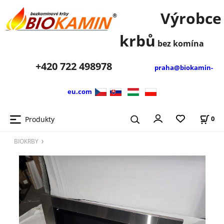
Výrobce
krbů
bez komína
+420
722 498978
praha@biokamin-
eu.com
Produkty
0
BIOKRBY