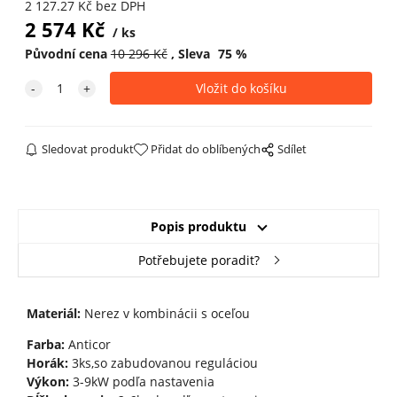
2 127.27
Kč
bez DPH
2 574
Kč
ks
Původní cena
10 296
Kč
Sleva
75
%
Sledovat produkt
Přidat do oblíbených
Sdílet
Popis produktu
Potřebujete poradit?
Materiál:
Nerez v kombinácii s oceľou
Farba:
Anticor
Horák:
3ks,so zabudovanou reguláciou
Výkon:
3-9kW podľa nastavenia