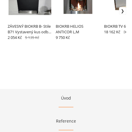
ZÁVESNÝ BIOKRB B- Stile
BIOKRB HELIOS
BIOKRB TV 6
B71 Vystavený kus odber
ANTICOR L,M
18 162 Kč
36 3
v predajni Bratislava
2 054 Kč
5 135 Kč
9 750 Kč
Úvod
Reference