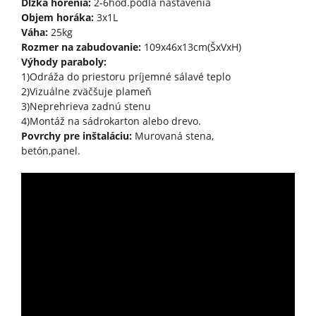
Dĺžka horenia:
2-6hod.podľa nastavenia
Objem horáka:
3x1L
Váha:
25kg
Rozmer na zabudovanie:
109x46x13cm(ŠxVxH)
Výhody paraboly:
1)Odráža do priestoru príjemné sálavé teplo
2)Vizuálne zväčšuje plameň
3)Neprehrieva zadnú stenu
4)Montáž na sádrokarton alebo drevo.
Povrchy pre inštaláciu:
Murovaná stena,
betón,panel.