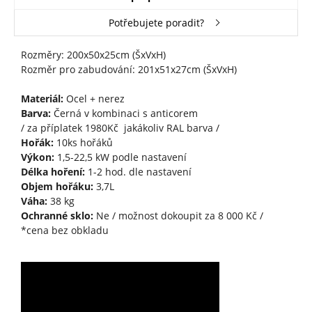
Potřebujete poradit?
Rozměry: 200x50x25cm (ŠxVxH)
Rozměr pro zabudování: 201x51x27cm (ŠxVxH)
Materiál:
Ocel + nerez
Barva:
Černá v kombinaci s anticorem
/ za příplatek 1980Kč jakákoliv RAL barva /
Hořák:
10ks hořáků
Výkon:
1,5-22,5 kW podle nastavení
Délka hoření:
1-2 hod. dle nastavení
Objem hořáku:
3,7L
Váha:
38 kg
Ochranné sklo:
Ne / možnost dokoupit za 8 000 Kč /
*cena bez obkladu