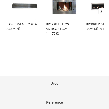
BIOKRB VENETO 90 6L
BIOKRB HELIOS
BIOKRB REYKJA
23 374 Kč
ANTICOR L,GM
3 094 Kč
9 100 
14 170 Kč
Úvod
Reference