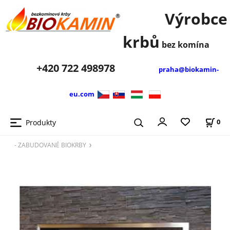
Výrobce
krbů
bez komína
+420
722 498978
praha@biokamin-
eu.com
Produkty
0
- ZABUDOVANÉ BIOKRBY