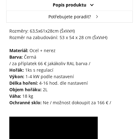
Popis produktu
Potřebujete poradit?
Rozměry: 63,5x61x28cm (ŠxVxH)
Rozměr na zabudování: 53 x 54 x 28 cm (ŠxVxH)
Materiál:
Ocel + nerez
Barva:
Černá
/ za příplatek 66 € jakákoliv RAL barva /
Hořák:
1ks s regulací
Výkon:
1-4 kW podle nastavení
Délka hoření:
4-16 hod. dle nastavení
Objem hořáku:
2L
Váha:
18 kg
Ochranné sklo:
Ne / možnost dokoupit za 166 € /