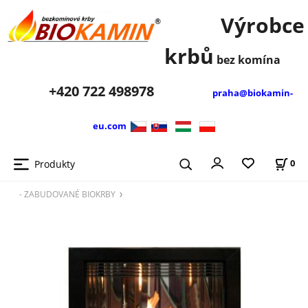
Výrobce
krbů
bez komína
+420
722 498978
praha@biokamin-
eu.com
Produkty
0
- ZABUDOVANÉ BIOKRBY