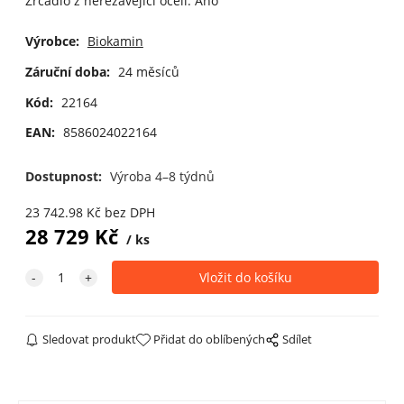
Zrcadlo z nerezavějící oceli: Ano
Výrobce:
Biokamin
Záruční doba:
24 měsíců
Kód:
22164
EAN:
8586024022164
Dostupnost:
Výroba 4–8 týdnů
23 742.98
Kč
bez DPH
28 729
Kč
ks
Sledovat produkt
Přidat do oblíbených
Sdílet