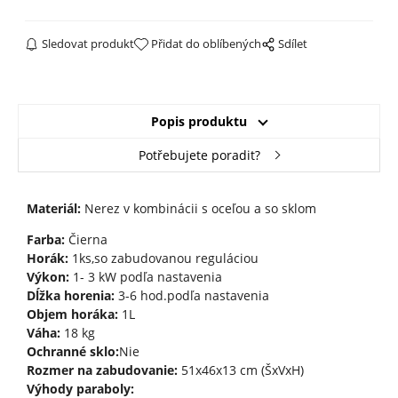
Sledovat produkt
Přidat do oblíbených
Sdílet
Popis produktu
Potřebujete poradit?
Materiál:
Nerez v kombinácii s oceľou
a so sklom
Farba:
Čierna
Horák:
1ks,so zabudovanou reguláciou
Výkon:
1- 3 kW podľa nastavenia
Dĺžka horenia:
3-6 hod.podľa nastavenia
Objem horáka:
1L
Váha:
18 kg
Ochranné sklo:
Nie
Rozmer na zabudovanie:
51x46x13 cm (ŠxVxH)
Výhody paraboly: