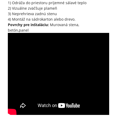
1) Odráža do priestoru príjemné sálavé teplo
2) Vizuálne zväčšuje plameň
3) Neprehrieva zadnú stenu
4) Montáž na sádrokarton alebo drevo.
Povrchy pre inštaláciu:
Murovaná stena,
betón,panel