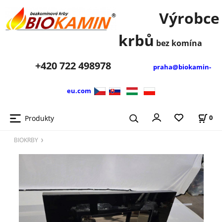
Výrobce
krbů
bez komína
+420
722 498978
praha@biokamin-
eu.com
Produkty
0
BIOKRBY