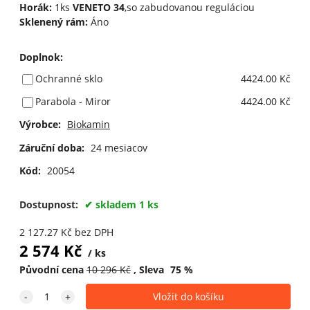
Horák:
1ks
VENETO 34
,so zabudovanou reguláciou
Sklenený rám:
Áno
Doplnok
:
Ochranné sklo
4424.00 Kč
Parabola - Miror
4424.00 Kč
Výrobce:
Biokamin
Záruční doba:
24 mesiacov
Kód:
20054
Dostupnost:
skladem 1 ks
2 127.27
Kč
bez DPH
2 574
Kč
ks
Původní cena
10 296
Kč
Sleva
75
%