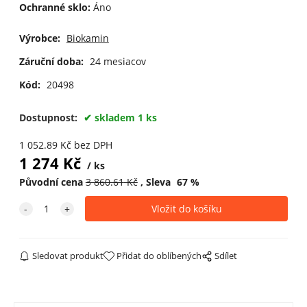
Ochranné sklo:
Áno
Výrobce:
Biokamin
Záruční doba:
24 mesiacov
Kód:
20498
Dostupnost:
skladem 1 ks
1 052.89
Kč
bez DPH
1 274
Kč
ks
Původní cena
3 860.61
Kč
Sleva
67
%
Sledovat produkt
Přidat do oblíbených
Sdílet