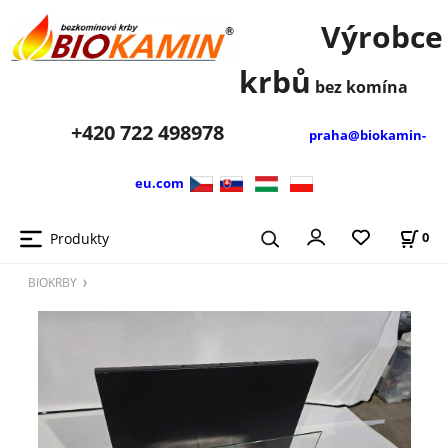
Výrobce
krbů
bez komína
+420
722 498978
praha@biokamin-
eu.com
Produkty
0
BIOKRBY