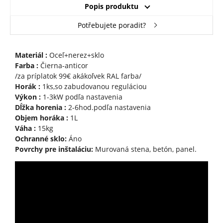
Popis produktu
Potřebujete poradit?
Materiál :
Oceľ+nerez+sklo
Farba :
Čierna-anticor
/za príplatok 99€ akákoľvek RAL farba/
Horák :
1ks,so zabudovanou reguláciou
Výkon :
1-3kW podľa nastavenia
Dĺžka horenia :
2-6hod.podľa nastavenia
Objem horáka :
1L
Váha :
15kg
Ochranné sklo:
Áno
Povrchy pre inštaláciu:
Murovaná stena, betón, panel.