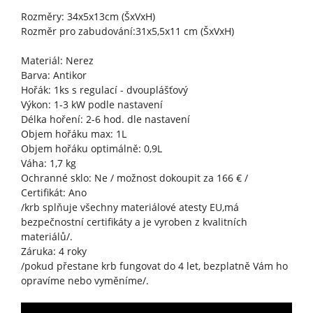
Rozměry: 34x5x13cm (ŠxVxH)
Rozměr pro zabudování:31x5,5x11 cm (ŠxVxH)
Materiál: Nerez
Barva: Antikor
Hořák: 1ks s regulací - dvouplášťový
Výkon: 1-3 kW podle nastavení
Délka hoření: 2-6 hod. dle nastavení
Objem hořáku max: 1L
Objem hořáku optimálně: 0,9L
Váha: 1,7 kg
Ochranné sklo: Ne / možnost dokoupit za 166 € /
Certifikát: Ano
/krb splňuje všechny materiálové atesty EU,má
bezpečnostní certifikáty a je vyroben z kvalitních
materiálů/.
Záruka: 4 roky
/pokud přestane krb fungovat do 4 let, bezplatně Vám ho
opravíme nebo vyměníme/.