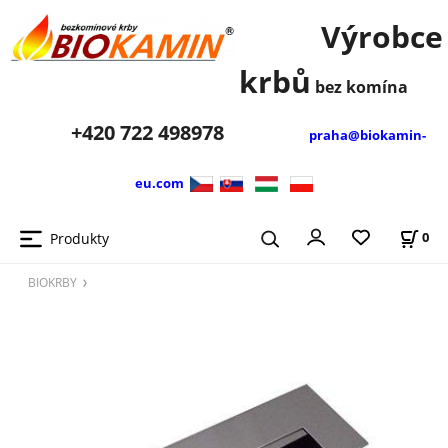
Výrobce
krbů
bez komína
+420
722 498978
praha@biokamin-
eu.com
Produkty
0
BIOKRBY