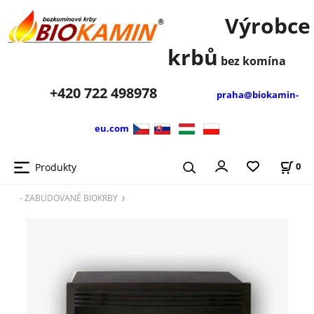
Výrobce
krbů
bez komína
+420
722 498978
praha@biokamin-
eu.com
Produkty
0
- ZABUDOVANÉ BIOKRBY