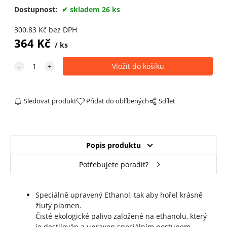
Dostupnost:
skladem 26 ks
300.83
Kč
bez DPH
364
Kč
ks
Sledovat produkt
Přidat do oblíbených
Sdílet
Popis produktu
Potřebujete poradit?
Speciálně upravený Ethanol, tak aby hořel krásně
žlutý plamen.
Čisté ekologické palivo založené na ethanolu, který
je destilován a upraven speciálním postupem.