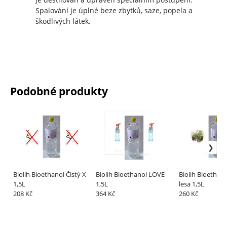
Spalování je úplné beze zbytků, saze, popela a
škodlivých látek.
Podobné produkty
Biolih Bioethanol Čistý X
Biolih Bioethanol LOVE
Biolih Bioethan
1,5L
1,5L
lesa 1,5L
208 Kč
364 Kč
260 Kč