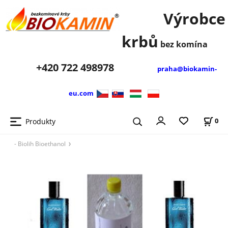
Výrobce
krbů
bez komína
+420
722 498978
praha@biokamin-
eu.com
Produkty
0
- Biolih Bioethanol