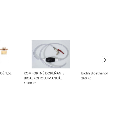
LOÉ 1,5L
KOMFORTNÉ DOPĹŇANIE
Biolih Bioethanol Hroz
BIOALKOHOLU MANUÁL
260 Kč
1 300 Kč