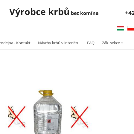
robce krbů
+4
bez komína
rodejna - Kontakt
Návrhy krbů v interiéru
FAQ
Zák. sekce