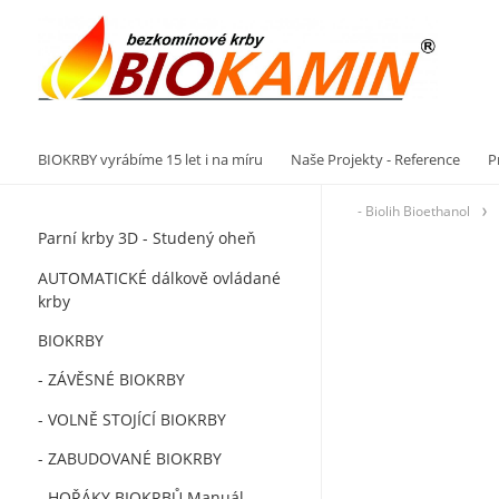
Vý
BIOKRBY vyrábíme 15 let i na míru
Naše Projekty - Reference
P
- Biolih Bioethanol
Parní krby 3D - Studený oheň
AUTOMATICKÉ dálkově ovládané
krby
BIOKRBY
- ZÁVĚSNÉ BIOKRBY
- VOLNĚ STOJÍCÍ BIOKRBY
- ZABUDOVANÉ BIOKRBY
- HOŘÁKY BIOKRBŮ Manuál