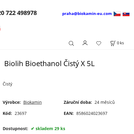
20
722 498978
praha@biokamin-eu.com
0
ks
Biolih Bioethanol Čistý X 5L
Čistý
Výrobce:
Biokamin
Záruční doba:
24 měsíců
Kód:
23697
EAN:
8586024023697
Dostupnost:
skladem 29 ks