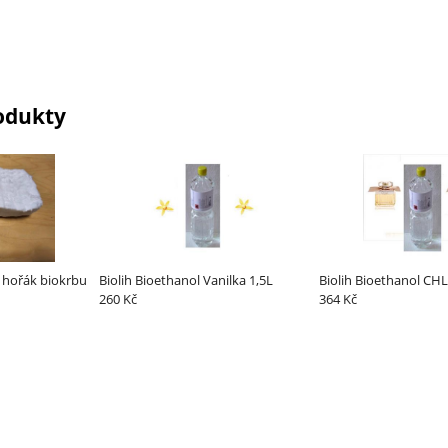
odukty
 hořák biokrbu
Biolih Bioethanol Vanilka 1,5L
Biolih Bioethanol CH
260 Kč
364 Kč