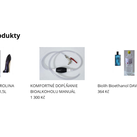
odukty
CAROLINA
KOMFORTNÉ DOPĹŇANIE
Biolih Bioethanol DA
1,5L
BIOALKOHOLU MANUÁL
364 Kč
1 300 Kč