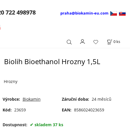
20
722 498978
praha@biokamin-eu.com
0
ks
Biolih Bioethanol Hrozny 1,5L
Hrozny
Výrobce:
Biokamin
Záruční doba:
24 měsíců
Kód:
23659
EAN:
8586024023659
Dostupnost:
skladem 37 ks