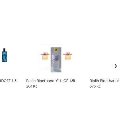
VIDOFF 1,5L
Biolih Bioethanol CHLOÉ 1,5L
Biolih Bioethanol Vůně 
364 Kč
676 Kč