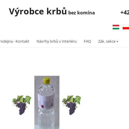
robce krbů
+4
bez komína
rodejna - Kontakt
Návrhy krbů v interiéru
FAQ
Zák. sekce