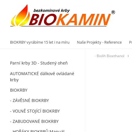
Vý
BIOKRBY vyrábíme 15 let i na míru
Naše Projekty - Reference
P
- Biolih Bioethanol
Parní krby 3D - Studený oheň
AUTOMATICKÉ dálkově ovládané
krby
BIOKRBY
- ZÁVĚSNÉ BIOKRBY
- VOLNĚ STOJÍCÍ BIOKRBY
- ZABUDOVANÉ BIOKRBY
- HOŘÁKY BIOKRBŮ Manuál