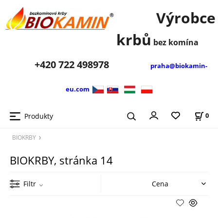
Výrobce
krbů
bez komína
+420
722 498978
praha@biokamin-
eu.com
Produkty
0
BIOKRBY
BIOKRBY, stránka 14
Filtr