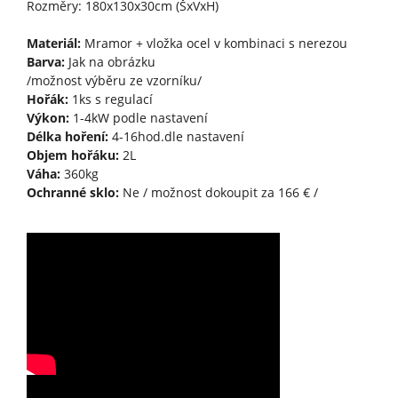
Rozměry: 180x130x30cm (ŠxVxH)
Materiál:
Mramor + vložka ocel v kombinaci s nerezou
Barva:
Jak na obrázku
/možnost výběru ze vzorníku/
Hořák:
1ks s regulací
Výkon:
1-4kW podle nastavení
Délka hoření:
4-16hod.dle nastavení
Objem hořáku:
2L
Váha:
360kg
Ochranné sklo:
Ne / možnost dokoupit za 166 € /