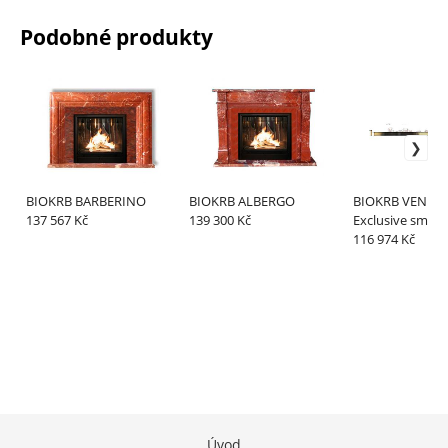
Podobné produkty
BIOKRB BARBERINO
BIOKRB ALBERGO
BIOKRB VENETO
137 567 Kč
139 300 Kč
Exclusive small 
70% úspora biol
116 974 Kč
Úvod