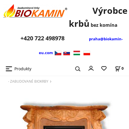
Výrobce
krbů
bez komína
+420
722 498978
praha@biokamin-
eu.com
Produkty
0
- ZABUDOVANÉ BIOKRBY