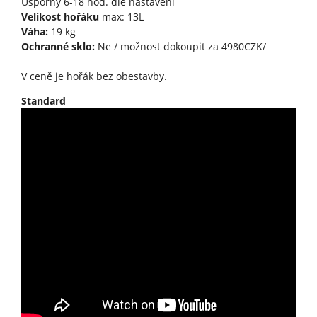
Úsporný 6-18 hod. dle nastavení
Velikost hořáku
max: 13L
Váha:
19 kg
Ochranné sklo:
Ne / možnost dokoupit za 4980CZK/
V ceně je hořák bez obestavby.
Standard