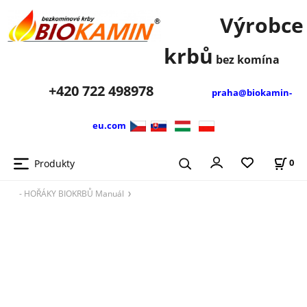
Výrobce
krbů
bez komína
+420
722 498978
praha@biokamin-
eu.com
Produkty
0
- HOŘÁKY BIOKRBŮ Manuál