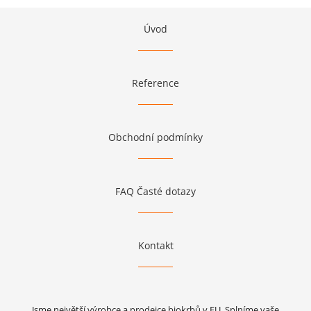
Úvod
Reference
Obchodní podmínky
FAQ Časté dotazy
Kontakt
Jsme největší výrobce a prodejce biokrbů v EU. Splníme vaše