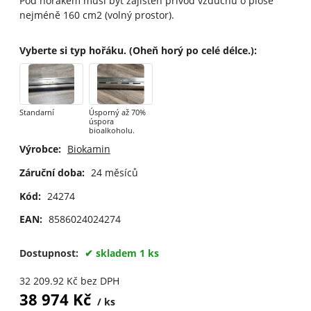
Pod hořákem musí být zajištěn přívod vzduchu o ploše
nejméně 160 cm2 (volný prostor).
Vyberte si typ hořáku. (Oheň horý po celé délce.)
:
Standarní
Úsporný až 70%
úspora
bioalkoholu.
Výrobce:
Biokamin
Záruční doba:
24 měsíců
Kód:
24274
EAN:
8586024024274
Dostupnost:
skladem 1 ks
32 209.92
Kč
bez DPH
38 974
Kč
ks