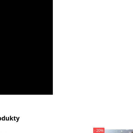
odukty
- 20%