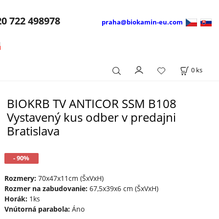
20
722 498978
praha@biokamin-eu.com
0
ks
BIOKRB TV ANTICOR SSM B108
Vystavený kus odber v predajni
Bratislava
- 90%
Rozmery:
70x47x11cm (ŠxVxH)
Rozmer na zabudovanie:
67,5x39x6 cm (ŠxVxH)
Horák:
1ks
Vnútorná parabola:
Áno