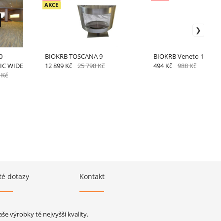
AKCE
 -
BIOKRB TOSCANA 9
BIOKRB Veneto 17 cop
IC WIDE
12 899 Kč
25 798 Kč
494 Kč
988 Kč
 Kč
té dotazy
Kontakt
e výrobky té nejvyšší kvality.