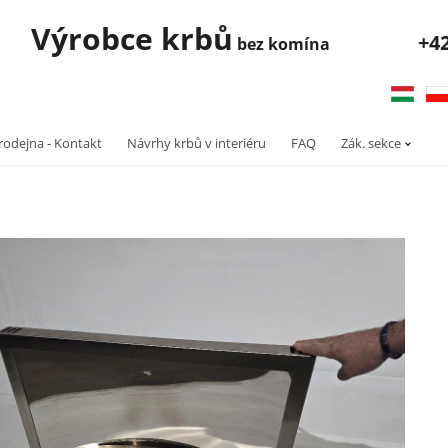
robce krbů
+4
bez komína
rodejna - Kontakt
Návrhy krbů v interiéru
FAQ
Zák. sekce