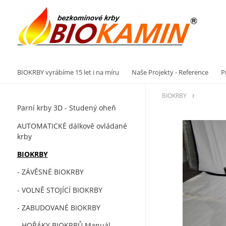
Vý
BIOKRBY vyrábíme 15 let i na míru
Naše Projekty - Reference
P
BIOKRBY
Parní krby 3D - Studený oheň
AUTOMATICKÉ dálkově ovládané
krby
BIOKRBY
- ZÁVĚSNÉ BIOKRBY
- VOLNĚ STOJÍCÍ BIOKRBY
- ZABUDOVANÉ BIOKRBY
- HOŘÁKY BIOKRBŮ Manuál