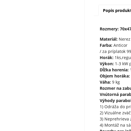
Popis produk
Rozmery: 70x4
Materiál:
Nerez
Farba:
Anticor
/ za príplatok 9
Horák:
1ks,regu
Výkon:
1-3 kW p
Dĺžka horenia:
1
Objem horáka:
Váha:
9 kg
Rozmer na zab
Vnútorná para
Výhody parabol
1) Odráža do pr
2) Vizuálne zvä
3) Neprehrieva 
4) Montáž na sá