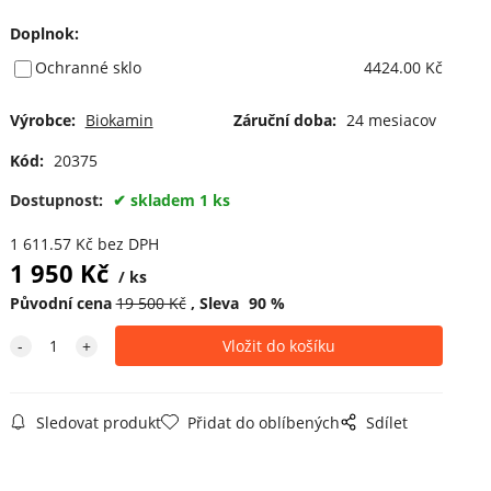
Doplnok
:
Ochranné sklo
4424.00 Kč
Výrobce:
Biokamin
Záruční doba:
24 mesiacov
Kód:
20375
Dostupnost:
skladem 1 ks
1 611.57
Kč
bez DPH
1 950
Kč
ks
Původní cena
19 500
Kč
Sleva
90
%
Sledovat produkt
Přidat do oblíbených
Sdílet