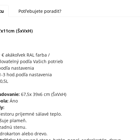
tu
Potřebujete poradit?
7x11cm (ŠxVxH)
9 € akákoľvek RAL farba /
lovaťelný podľa Vašich potrieb
odľa nastavenia
-3 hod.podľa nastavenia
0,5L
udovanie:
67,5x 39x6 cm (ŠxVxH)
bola:
Áno
y:
iestoru príjemné sálavé teplo.
čšuje plameň.
zadnú stenu.
drokarton alebo drevo.