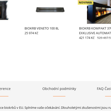
NOVINKA
BIOKRB VENETO 100 8L
BIOKRB KOMPAKT 370
25 974 Kč
EXKLUSIVE AUTOMAT
421 174 Kč
526 467.5
erence
Obchodní podmínky
FAQ Čas
jce biokrbů v EU. Splníme vaše očekávání. Dlouholetými zkušenostmi jsou naš