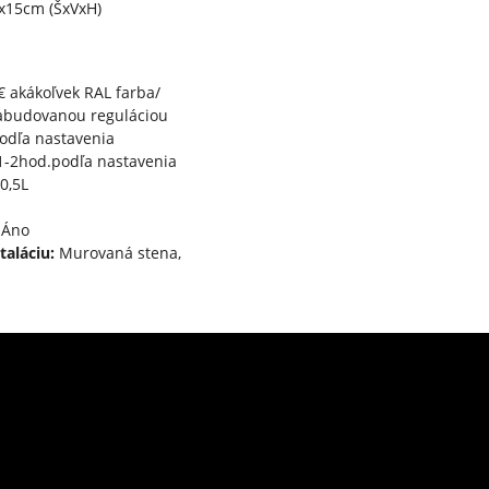
x15cm (ŠxVxH)
€ akákoľvek RAL farba/
abudovanou reguláciou
odľa nastavenia
-2hod.podľa nastavenia
0,5L
Áno
taláciu:
Murovaná stena,