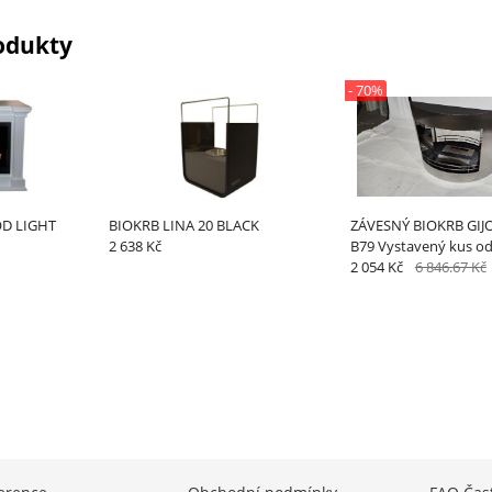
odukty
- 70%
D LIGHT
BIOKRB LINA 20 BLACK
ZÁVESNÝ BIOKRB GIJ
2 638 Kč
B79 Vystavený kus od
predajni Bratislava
2 054 Kč
6 846.67 Kč