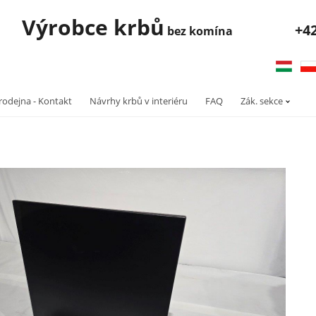
robce krbů
+4
bez komína
rodejna - Kontakt
Návrhy krbů v interiéru
FAQ
Zák. sekce