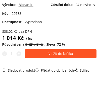
Výrobce:
Biokamin
Záruční doba:
24 mesiacov
Kód:
20788
Dostupnost:
Vyprodáno
838.02
Kč
bez DPH
1 014
Kč
ks
Původní cena
3 621.43
Kč
Sleva
72
%
Sledovat produkt
Přidat do oblíbených
Sdílet