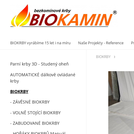
Vý
BIOKRBY vyrábíme 15 let i na míru
Naše Projekty - Reference
P
BIOKRBY
Parní krby 3D - Studený oheň
AUTOMATICKÉ dálkově ovládané
krby
BIOKRBY
- ZÁVĚSNÉ BIOKRBY
- VOLNĚ STOJÍCÍ BIOKRBY
- ZABUDOVANÉ BIOKRBY
- HOŘÁKY BIOKRBŮ Manuál