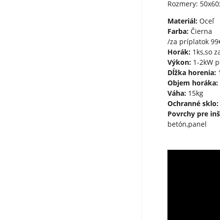
Rozmery: 50x60
Materiál:
Oceľ
Farba:
Čierna
/za príplatok 99
Horák:
1ks,so z
Výkon:
1-2kW p
Dĺžka horenia:
1
Objem horáka:
Váha:
15kg
Ochranné sklo:
Povrchy pre inš
betón,panel