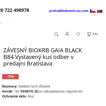
20
722 498978
praha@biokamin-eu.com
0
ks
ZÁVESNÝ BIOKRB GAIA BLACK
B84 Vystavený kus odber v
predajni Bratislava
- 72%
Rozmery:
50x60x15cm (ŠxVxH)
Horák:
1ks
VENETO 25
,so zabudovanou reguláciou
Ochranné sklo:
Áno