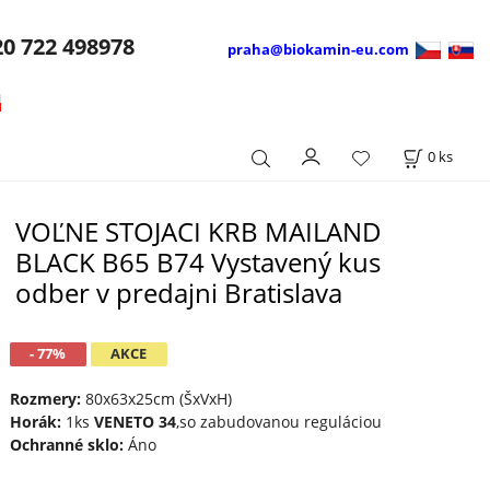
20
722 498978
praha@biokamin-eu.com
0
ks
VOĽNE STOJACI KRB MAILAND
BLACK B65 B74 Vystavený kus
odber v predajni Bratislava
- 77%
AKCE
Rozmery:
80x63x25cm (ŠxVxH)
Horák:
1ks
VENETO 34
,so zabudovanou reguláciou
Ochranné sklo:
Áno