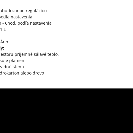
zabudovanou reguláciou
podľa nastavenia
 - 6hod. podľa nastavenia
1 L
Áno
y:
iestoru prijemné sálavé teplo.
čšuje plameň.
zadnú stenu.
drokarton alebo drevo