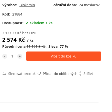
Výrobce:
Biokamin
Záruční doba:
24 mesiacov
Kód:
21884
Dostupnost:
skladem 1 ks
2 127.27
Kč
bez DPH
2 574
Kč
ks
Původní cena
11 191.3
Kč
Sleva
77
%
Sledovat produkt
Přidat do oblíbených
Sdílet