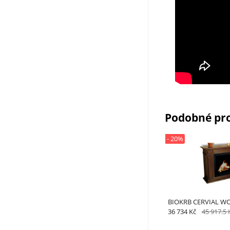
Podobné pr
- 20%
BIOKRB CERVIAL W
36 734 Kč
45 917.5 