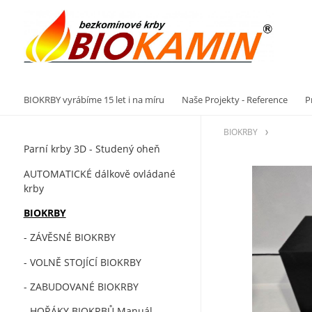
Vý
BIOKRBY vyrábíme 15 let i na míru
Naše Projekty - Reference
P
BIOKRBY
Parní krby 3D - Studený oheň
AUTOMATICKÉ dálkově ovládané
krby
BIOKRBY
- ZÁVĚSNÉ BIOKRBY
- VOLNĚ STOJÍCÍ BIOKRBY
- ZABUDOVANÉ BIOKRBY
- HOŘÁKY BIOKRBŮ Manuál