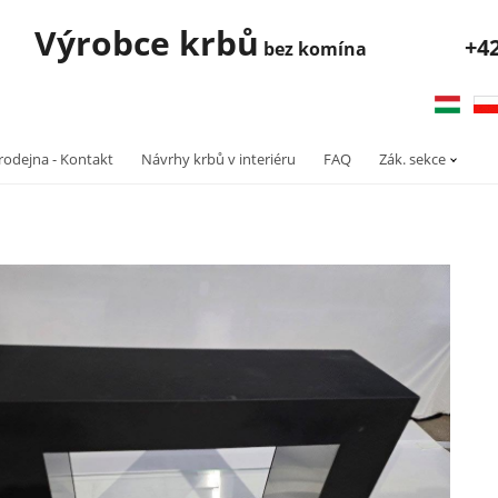
robce krbů
+4
bez komína
rodejna - Kontakt
Návrhy krbů v interiéru
FAQ
Zák. sekce