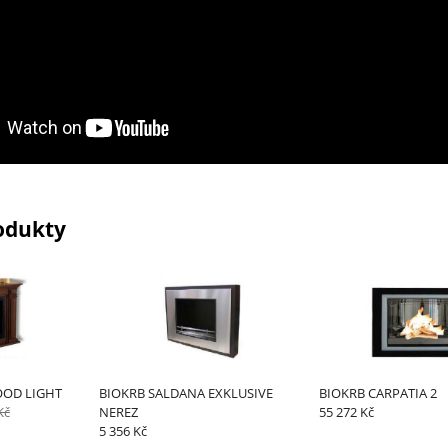
odukty
OOD LIGHT
BIOKRB SALDANA EXKLUSIVE
BIOKRB CARPATIA 2
Kč
NEREZ
55 272 Kč
5 356 Kč