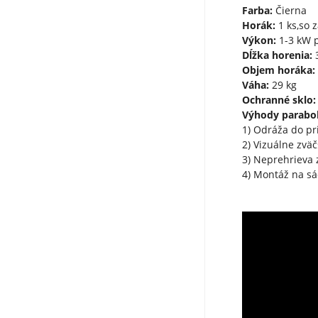
Farba:
Čierna
Horák:
1 ks,so 
Výkon:
1-3 kW 
Dĺžka horenia:
3
Objem horáka:
Váha:
29 kg
Ochranné sklo:
Výhody parabol
1) Odráža do pr
2) Vizuálne zvä
3) Neprehrieva 
4) Montáž na sá