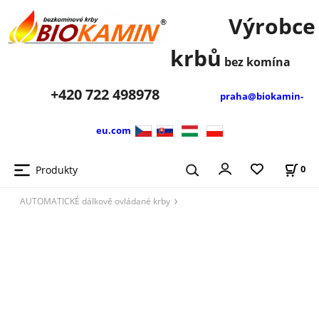
Výrobce
krbů
bez komína
+420
722 498978
praha@biokamin-
eu.com
Produkty
0
AUTOMATICKÉ dálkově ovládané krby