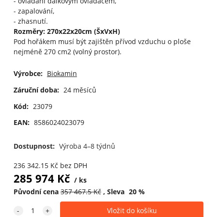
- ovládání dálkovým ovladačem,
- zapalování,
- zhasnutí.
Rozměry: 270x22x20cm (ŠxVxH)
Pod hořákem musí být zajištěn přívod vzduchu o ploše
nejméně 270 cm2 (volný prostor).
Výrobce:
Biokamin
Záruční doba:
24 měsíců
Kód:
23079
EAN:
8586024023079
Dostupnost:
Výroba 4–8 týdnů
236 342.15
Kč
bez DPH
285 974
Kč
ks
Původní cena
357 467.5
Kč
Sleva
20
%