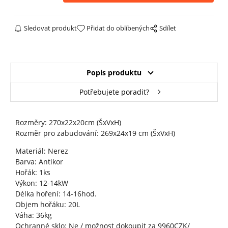
Sledovat produkt
Přidat do oblíbených
Sdílet
Popis produktu
Potřebujete poradit?
Rozměry: 270x22x20cm (ŠxVxH)
Rozměr pro zabudování: 269x24x19 cm (ŠxVxH)
Materiál: Nerez
Barva: Antikor
Hořák: 1ks
Výkon: 12-14kW
Délka hoření: 14-16hod.
Objem hořáku: 20L
Váha: 36kg
Ochranné sklo: Ne / možnost dokoupit za 9960CZK/