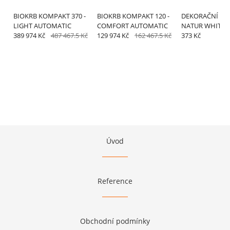
BIOKRB KOMPAKT 370 -
BIOKRB KOMPAKT 120 -
DEKORAČNÍ KA
LIGHT AUTOMATIC
COMFORT AUTOMATIC
NATUR WHITE
389 974 Kč
487 467.5 Kč
129 974 Kč
162 467.5 Kč
373 Kč
Úvod
Reference
Obchodní podmínky