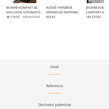
BIOKRB KOMPAKT 80 -
RUČNĚ VYRÁBĚNĚ
BIOKRB KOMPAK
EXKLUSIVE AUTOMATIC
KERAMICKÉ DOPKNEK
COMFORT AUT
WIDE
96 174 Kč
120 217.5 Kč
933 Kč
145 574 Kč
181
Úvod
Reference
Obchodní podmínky