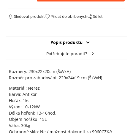
Sledovat produkt
Přidat do oblíbených
Sdílet
Popis produktu
Potřebujete poradit?
Rozměry: 230x22x20cm (ŠxVxH)
Rozměr pro zabudování: 229x24x19 cm (ŠxVxH)
Materiál: Nerez
Barva: Antikor
Hořák: 1ks
Výkon: 10-12kW
Délka hoření: 13-16hod.
Objem hořáku: 15L
Váha: 30kg
Ochranné sklo: Ne / možnost dokoupit za 9960CZK//