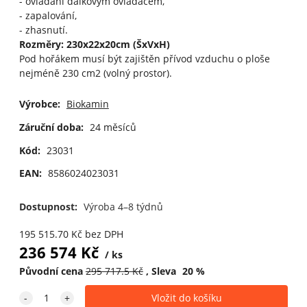
- ovládání dálkovým ovladačem,
- zapalování,
- zhasnutí.
Rozměry: 230x22x20cm (ŠxVxH)
Pod hořákem musí být zajištěn přívod vzduchu o ploše
nejméně 230 cm2 (volný prostor).
Výrobce:
Biokamin
Záruční doba:
24 měsíců
Kód:
23031
EAN:
8586024023031
Dostupnost:
Výroba 4–8 týdnů
195 515.70
Kč
bez DPH
236 574
Kč
ks
Původní cena
295 717.5
Kč
Sleva
20
%