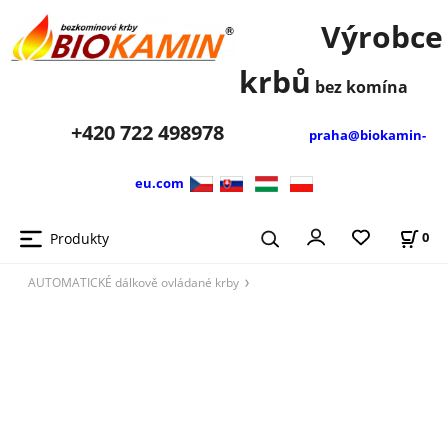
Výrobce
krbů
bez komína
+420
722 498978
praha@biokamin-
eu.com
Produkty
0
AUTOMATICKÉ dálkově ovládané krby