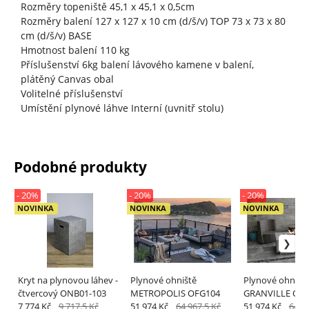
Rozměry topeniště 45,1 x 45,1 x 0,5cm
Rozměry balení 127 x 127 x 10 cm (d/š/v) TOP 73 x 73 x 80
cm (d/š/v) BASE
Hmotnost balení 110 kg
Příslušenství 6kg balení lávového kamene v balení,
plátěný Canvas obal
Volitelné příslušenství
Umístění plynové láhve Interní (uvnitř stolu)
Podobné produkty
- 20%
- 20%
- 20%
NOVINKA
NOVINKA
NOVINKA
Kryt na plynovou láhev -
Plynové ohniště
Plynové ohništ
čtvercový ONB01-103
METROPOLIS OFG104
GRANVILLE OF
7 774 Kč
9 717.5 Kč
51 974 Kč
64 967.5 Kč
51 974 Kč
64 9