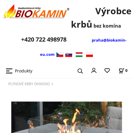
Výrobce
krbů
bez komína
+420
722 498978
praha@biokamin-
eu.com
Produkty
0
PLYNOVÉ KRBY OHNISKO