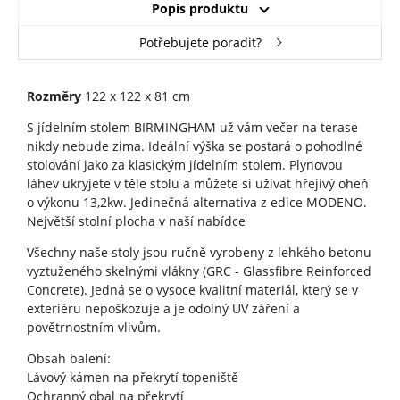
Popis produktu
Potřebujete poradit?
Rozměry
122 x 122 x 81 cm
S jídelním stolem BIRMINGHAM už vám večer na terase
nikdy nebude zima. Ideální výška se postará o pohodlné
stolování jako za klasickým jídelním stolem. Plynovou
láhev ukryjete v těle stolu a můžete si užívat hřejivý oheň
o výkonu 13,2kw. Jedinečná alternativa z edice MODENO.
Největší stolní plocha v naší nabídce
Všechny naše stoly jsou ručně vyrobeny z lehkého betonu
vyztuženého skelnými vlákny (GRC - Glassfibre Reinforced
Concrete). Jedná se o vysoce kvalitní materiál, který se v
exteriéru nepoškozuje a je odolný UV záření a
povětrnostním vlivům.
Obsah balení:
Lávový kámen na překrytí topeniště
Ochranný obal na překrytí