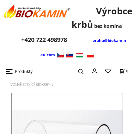
Výrobce
krbů
bez komína
+420
722 498978
praha@biokamin-
eu.com
Produkty
0
- VOLNĚ STOJÍCÍ BIOKRBY