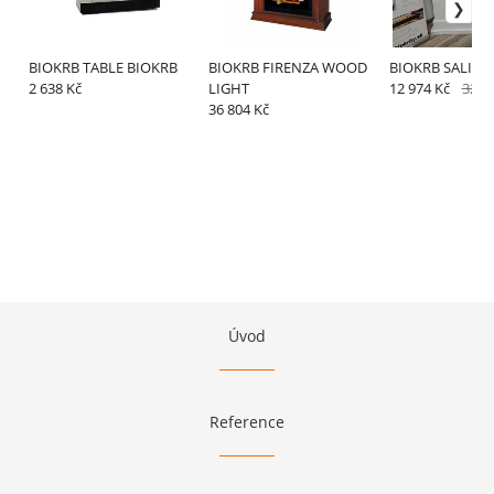
BIOKRB TABLE BIOKRB
BIOKRB FIRENZA WOOD
BIOKRB SALINE
2 638 Kč
LIGHT
12 974 Kč
32 4
36 804 Kč
Úvod
Reference