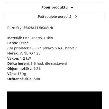
Popis produktu
Potřebujete poradit?
Rozměry: 35x28x11,5(SxVxH)
Materiál:
Ocel +nerez + sklo
Barva:
Černá
/ za příplatek 1980Kč jakákoliv RAL barva /
Hořák:
VENETO 1,2L
Výkon:
1-2 kW
Délka hoření:
3-6 hod. dle nastavení
Objem hořáku:
1,2 L
Váha:
15 kg
Ochranné sklo:
Ano