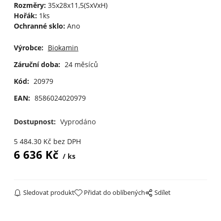
Rozměry:
35x28x11,5(SxVxH)
Hořák:
1ks
Ochranné sklo:
Ano
Výrobce:
Biokamin
Záruční doba:
24 měsíců
Kód:
20979
EAN:
8586024020979
Dostupnost:
Vyprodáno
5 484.30
Kč
bez DPH
6 636
Kč
ks
Sledovat produkt
Přidat do oblíbených
Sdílet