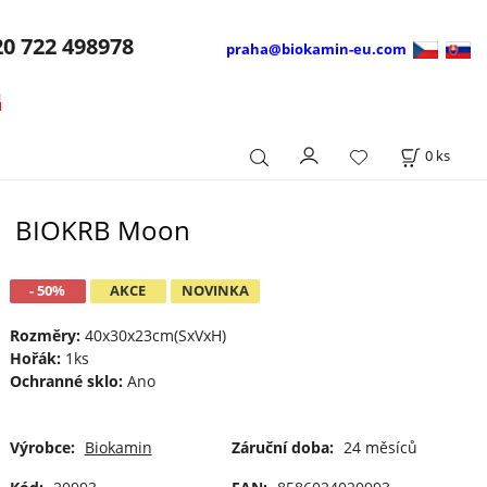
20
722 498978
praha@biokamin-eu.com
0
ks
BIOKRB Moon
- 50%
AKCE
NOVINKA
Rozměry:
40x30x23cm(SxVxH)
Hořák:
1ks
Ochranné sklo:
Ano
Výrobce:
Biokamin
Záruční doba:
24 měsíců