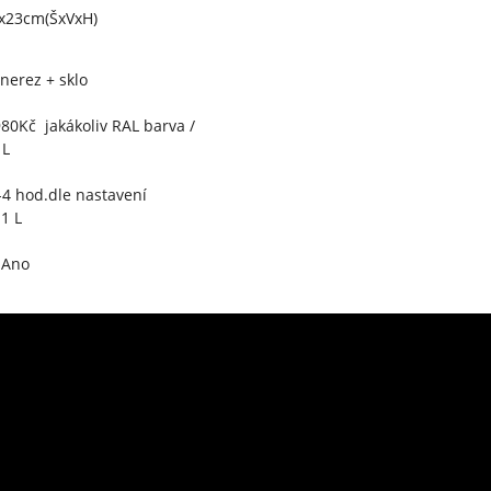
x23cm(ŠxVxH)
nerez + sklo
980Kč jakákoliv RAL barva /
1L
4 hod.dle nastavení
1 L
Ano