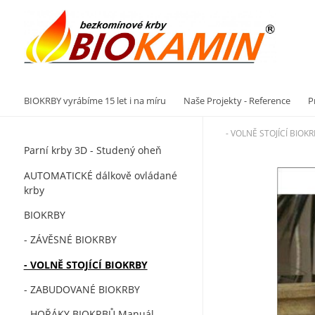
Vý
BIOKRBY vyrábíme 15 let i na míru
Naše Projekty - Reference
P
- VOLNĚ STOJÍCÍ BIOK
Parní krby 3D - Studený oheň
AUTOMATICKÉ dálkově ovládané
krby
BIOKRBY
- ZÁVĚSNÉ BIOKRBY
- VOLNĚ STOJÍCÍ BIOKRBY
- ZABUDOVANÉ BIOKRBY
- HOŘÁKY BIOKRBŮ Manuál