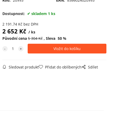
Kód:
20993
EAN:
8586024020993
Dostupnost:
skladem 1 ks
2 191.74
Kč
bez DPH
2 652
Kč
ks
Původní cena
5 304
Kč
Sleva
50
%
Sledovat produkt
Přidat do oblíbených
Sdílet