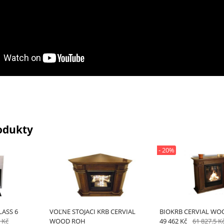
odukty
- 20%
LASS 6
VOĽNE STOJACI KRB CERVIAL
BIOKRB CERVIAL WO
 Kč
WOOD ROH
49 462 Kč
61 827.5 K