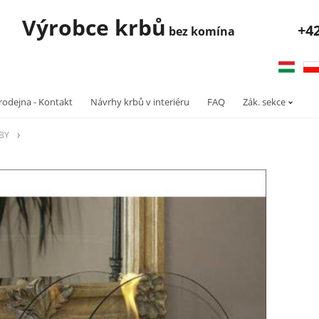
robce krbů
+4
bez komína
rodejna - Kontakt
Návrhy krbů v interiéru
FAQ
Zák. sekce
RBY