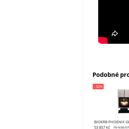
Podobné pr
- 30%
BIOKRB PHOENIX G
53 857 Kč
76 938.57