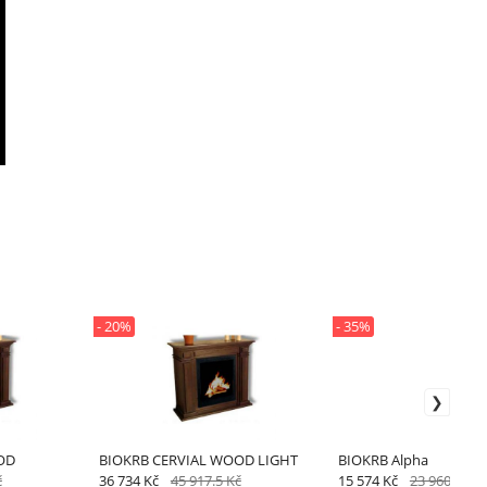
- 20%
- 35%
OD
BIOKRB CERVIAL WOOD LIGHT
BIOKRB Alpha
č
36 734 Kč
45 917.5 Kč
15 574 Kč
23 960 Kč