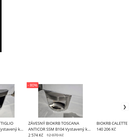
- 80%
TIGLIO
ZÁVESNÝ BIOKRB TOSCANA
BIOKRB CALETTE
ystavený kus
ANTICOR SSM B104 Vystavený kus
140 206 Kč
islava
odber v predajni Bratislava
2 574 Kč
12 870 Kč