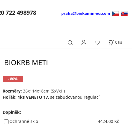
20
722 498978
praha@biokamin-eu.com
0
ks
BIOKRB METI
- 80%
Rozměry:
36x114x18cm (ŠxVxH)
Hořák: 1ks VENETO 17
, se zabudovanou regulací
Doplněk
:
Ochranné sklo
4424.00 Kč