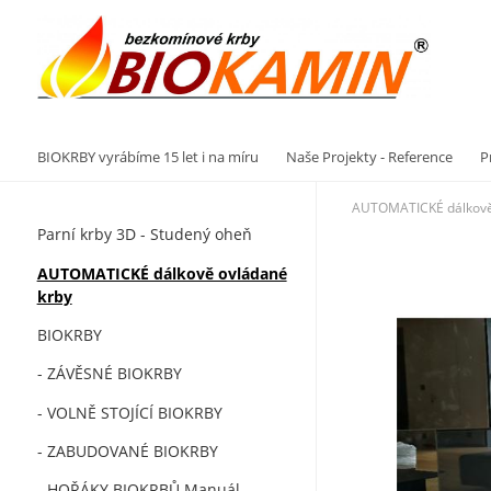
Vý
BIOKRBY vyrábíme 15 let i na míru
Naše Projekty - Reference
P
AUTOMATICKÉ dálkově
Parní krby 3D - Studený oheň
AUTOMATICKÉ dálkově ovládané
krby
BIOKRBY
- ZÁVĚSNÉ BIOKRBY
- VOLNĚ STOJÍCÍ BIOKRBY
- ZABUDOVANÉ BIOKRBY
- HOŘÁKY BIOKRBŮ Manuál