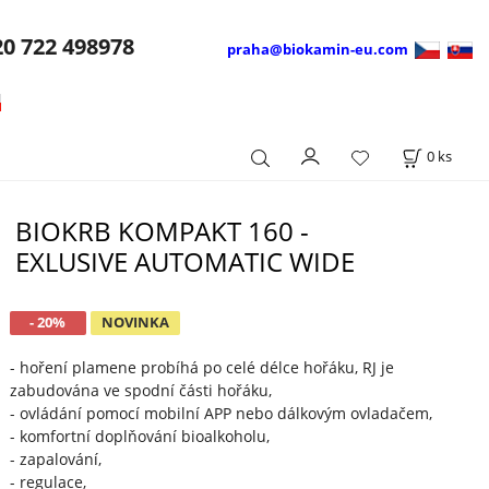
20
722 498978
praha@biokamin-eu.com
0
ks
BIOKRB KOMPAKT 160 -
EXLUSIVE AUTOMATIC WIDE
- 20%
NOVINKA
- hoření plamene probíhá po celé délce hořáku, RJ je
zabudována ve spodní části hořáku,
- ovládání pomocí mobilní APP nebo dálkovým ovladačem,
- komfortní doplňování bioalkoholu,
- zapalování,
- regulace,