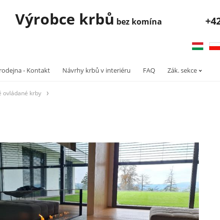
robce krbů
+4
bez komína
rodejna - Kontakt
Návrhy krbů v interiéru
FAQ
Zák. sekce
 ovládané krby