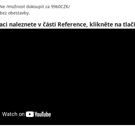
 Ne /možnost dokoupit za 9960CZK/
 bez obestavby.
raci naleznete v části Reference, klikněte na tla