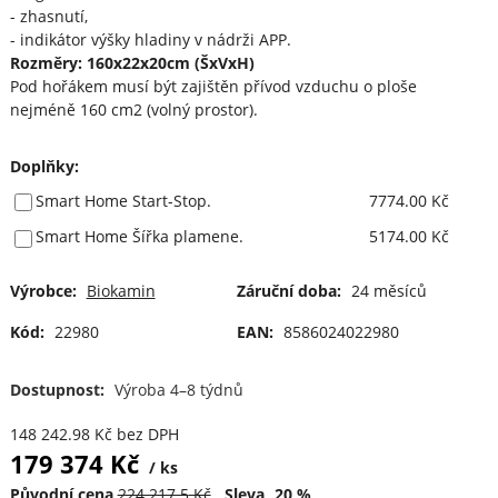
- zhasnutí,
- indikátor výšky hladiny v nádrži APP.
Rozměry: 160x22x20cm (ŠxVxH)
Pod hořákem musí být zajištěn přívod vzduchu o ploše
nejméně 160 cm2 (volný prostor).
Doplňky
:
Smart Home Start-Stop.
7774.00 Kč
Smart Home Šířka plamene.
5174.00 Kč
Výrobce:
Biokamin
Záruční doba:
24 měsíců
Kód:
22980
EAN:
8586024022980
Dostupnost:
Výroba 4–8 týdnů
148 242.98
Kč
bez DPH
179 374
Kč
ks
Původní cena
224 217.5
Kč
Sleva
20
%