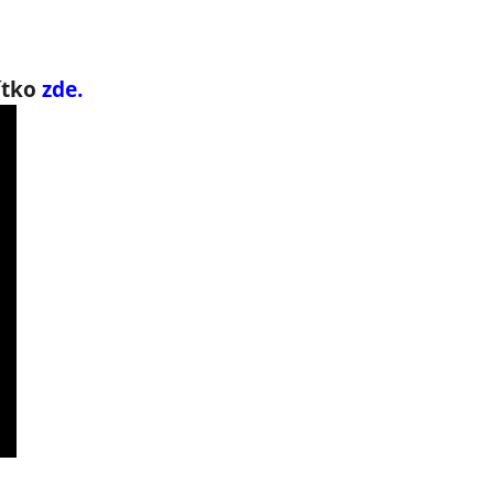
čítko
zde.