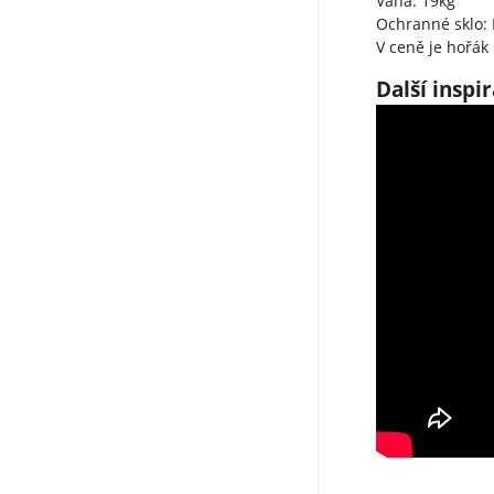
Váha: 19kg
Ochranné sklo:
V ceně je hořák
Další inspi