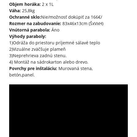
Objem horáka:
2 x 1L
Váha:
25,8kg
Ochranné sklo:
Nie/možnosť dokúpiť za 166€/
Rozmer na zabudovanie:
83x46x13cm (ŠxVxH)
Vnútorná parabola:
Áno
Výhody paraboly:
1)Odráža do priestoru príjemné sálavé teplo
2)Vizuálne zväčšuje plameň
3)Neprehrieva zadnú stenu.
4) Montáž na sádrokarton alebo drevo.
Povrchy pre inštaláciu:
Murovaná stena,
betón,panel.