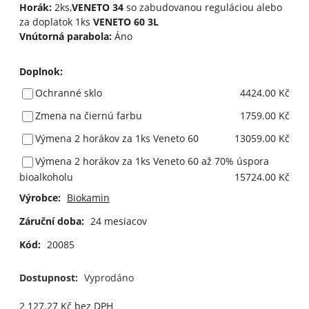
Horák:
2ks,
VENETO 34
so zabudovanou reguláciou alebo
za doplatok 1ks
VENETO 60 3L
Vnútorná parabola:
Áno
Doplnok
:
Ochranné sklo
4424.00 Kč
Zmena na čiernú farbu
1759.00 Kč
Výmena 2 horákov za 1ks Veneto 60
13059.00 Kč
Výmena 2 horákov za 1ks Veneto 60 až 70% úspora
bioalkoholu
15724.00 Kč
Výrobce:
Biokamin
Záruční doba:
24 mesiacov
Kód:
20085
Dostupnost:
Vyprodáno
2 127.27
Kč
bez DPH