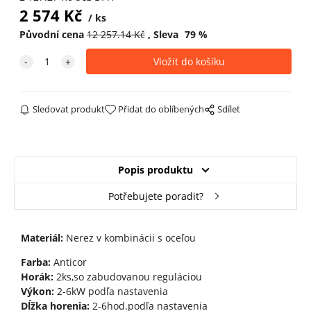
2 574
Kč
ks
Původní cena
12 257.14
Kč
Sleva
79
%
Sledovat produkt
Přidat do oblíbených
Sdílet
Popis produktu
Potřebujete poradit?
Materiál:
Nerez v kombinácii s oceľou
Farba:
Anticor
Horák:
2ks,so zabudovanou reguláciou
Výkon:
2-6kW podľa nastavenia
Dĺžka horenia:
2-6hod.podľa nastavenia