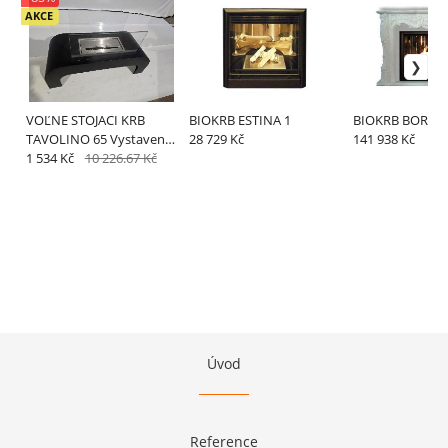
AKCE
VOĽNE STOJACI KRB
BIOKRB ESTINA 1
BIOKRB BORR
TAVOLINO 65 Vystavený
28 729 Kč
141 938 Kč
kus odber v predajni
1 534 Kč
10 226.67 Kč
Bratislava
Úvod
Reference