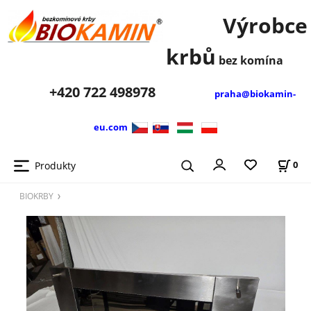
Výrobce
krbů
bez komína
+420
722 498978
praha@biokamin-
eu.com
Produkty
0
BIOKRBY